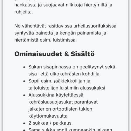
i
hankausta ja suojaavat nilkkoja hiertymiltä ja
v
ruhjeilta.
e
Ne vähentävät rasittavissa urheilusuorituksissa
:
syntyvää painetta ja kengän painamista ja
hiertämistä esim. luistimissa.
Ominaisuudet & Sisältö
Sukan sisäpinnassa on geelityynyt sekä
sisä- että ulkokehrästen kohdilla.
Sopii esim.
j
ääkiekkoilijan ja
taitoluistelijan luistimiin alussukaksi
Alussukkina käytettäessä
kehräsluusuojasukat parantavat
jalkaterien ortoottisten tukien
käyttömukavuutta
2 sukkaa / pakkaus.
Sama sukka sopii kumpaankin jalkaan