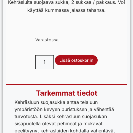
Kehräsluita suojaava sukka, 2 sukkaa / pakkaus. Voi
käyttää kummassa jalassa tahansa.
Varastossa
Lisää ostoskoriin
A
l
Tarkemmat tiedot
t
e
Kehräsluun suojasukka antaa telaluun
r
ympäristöön kevyen puristuksen ja vähentää
n
turvotusta. Lisäksi kehräsluun suojasukan
a
sisäpuolella olevat pehmeät ja mukavat
t
geelityynyt kehräsluiden kohdalla vähentävät